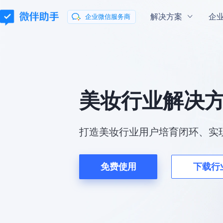
解决方案
企
企业微信服务商
通用解决方案
企业微信指南
企业微信学院
会话内容存档
混合云部署
玩转企业微信
微伴
私域
流量新
助力企业合规有序地向客户提供服务
会话数据私有云
美妆行业解决
微信客服
微伴
数据分析
打造美妆行业用户培育闭环、实
让咨询更简单
打通数据分析全
免费使用
下载行
行业解决方案
零售行业解决方案
教育行业解决